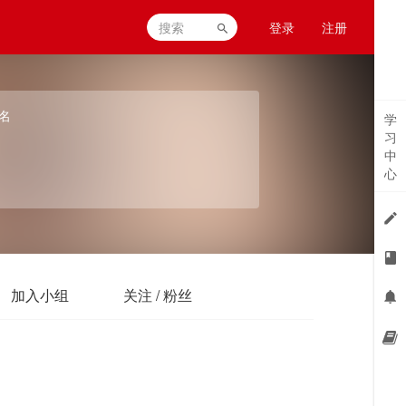
登录
注册
名
学
习
中
心
加入小组
关注 / 粉丝