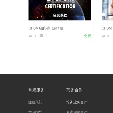
CPSM启航-商飞第4届
CPS
0
0
免费
0
常规服务
商务合作
注册入门
培训业务合作
学习指导
专家讲师合作