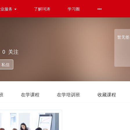
企业服务
了解珂涛
学习圈
暂无签
0
关注
私信
班
在学课程
在学培训班
收藏课程