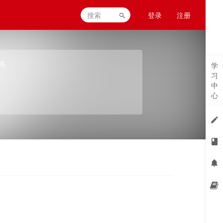
登录
注册
名
学
习
中
心