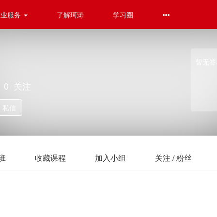
企业服务
了解珂涛
学习圈
暂无签
0
关注
私信
班
收藏课程
加入小组
关注 / 粉丝