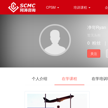
CPSM
培训课程
净岢Ryan
暂无头衔
0
粉丝
｜
关注
个人介绍
在学课程
在学培训