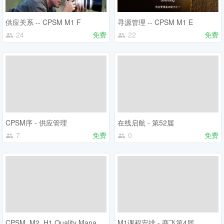
供应关系 -- CPSM M1 F
寻源管理 -- CPSM M1 E
24
免费
22
免费
CPSM序 - 供应管理
在线启航 - 第52届
7
免费
0
免费
CPSM_M2_H1 Quality Management
M1课程安排 - 商飞第4届