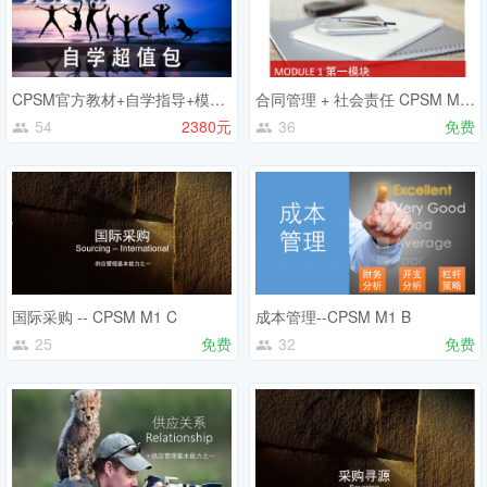
CPSM官方教材+自学指导+模拟考题
合同管理 + 社会责任 CPSM M1 A+D
54
2380元
36
免费
国际采购 -- CPSM M1 C
成本管理--CPSM M1 B
25
免费
32
免费