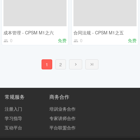
成本管理 - CPSM M1之六
合同法规 - CPSM M1之五
0
免费
0
免费
1
2
常规服务
商务合作
注册入门
培训业务合作
学习指导
专家讲师合作
互动平台
平台联盟合作