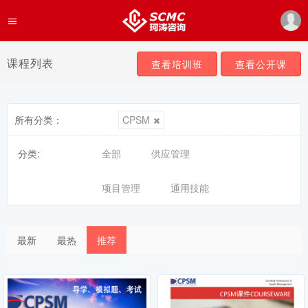
课程列表
查看培训班
查看公开课
所有分类：
CPSM
分类:
全部
供应管理
项目管理
通用技能
最新
最热
推荐